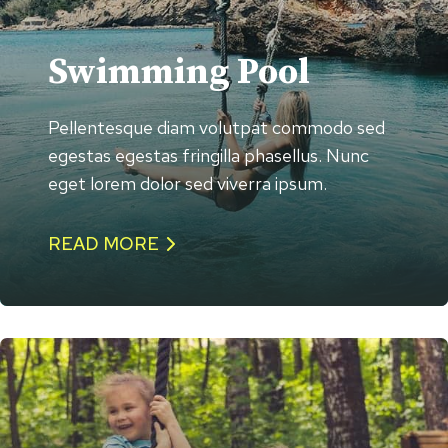
Swimming Pool
Pellentesque diam volutpat commodo sed
egestas egestas fringilla phasellus. Nunc
eget lorem dolor sed viverra ipsum.
READ MORE