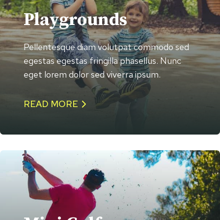
Playgrounds
Pellentesque diam volutpat commodo sed
egestas egestas fringilla phasellus. Nunc
eget lorem dolor sed viverra ipsum.
READ MORE