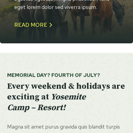
eget lorem dolor sed viverra ipsum.
READ MORE
MEMORIAL DAY? FOURTH OF JULY?
Every weekend & holidays are
exciting at
Yosemite
Camp – Resort!
Magna sit amet purus gravida quis blandit turpis