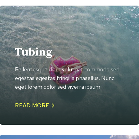
Tubing
Pellentesque diam volutpat commodo sed
egestas egestas fringilla phasellus. Nunc
eget lorem dolor sed viverra ipsum.
READ MORE